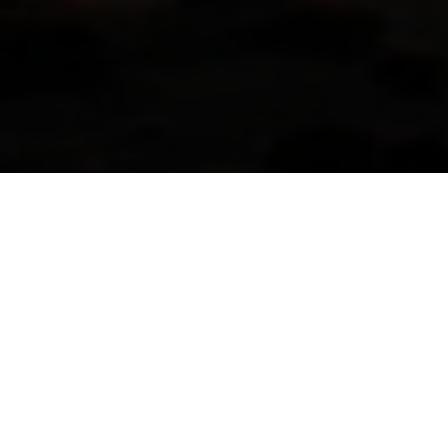
6. ETAPPE
26.06.2026 | 13:30 UHR
GRÖSSE: 7,94 KM² | EINWOHNER: CA. 1.200 | S
EHENSWÜRDIGKEIT: ALTER LEUCHTTURM UND I
NSELBAHN
Wangerooge (korrekte Aussprache „Wanger-