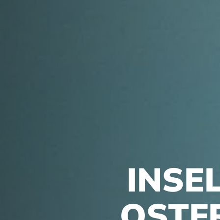
INSE
OSTFR